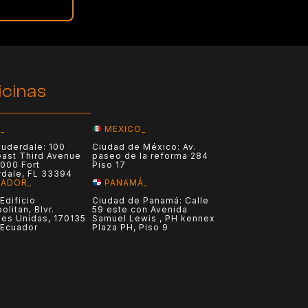
S
icinas
_
MEXICO_
auderdale: 100
Ciudad de México: Av.
ast Third Avenue
paseo de la reforma 284
1000 Fort
Piso 17
rdale, FL 33394
UADOR_
PANAMÁ_
 Edificio
Ciudad de Panamá: Calle
olitan, Blvr.
59 este con Avenida
es Unidas, 170135
Samuel Lewis , PH kennex
 Ecuador
Plaza PH, Piso 9