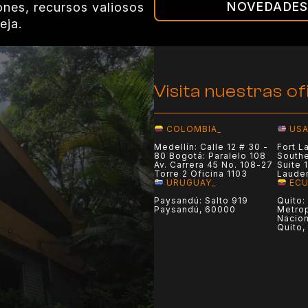
NOVEDADE
ones, recursos valiosos
eja.
Visita nuestras of
COLOMBIA_
USA
Medellín: Calle 12 # 30 -
Fort L
80 Bogotá: Paralelo 108
Southe
Av. Carrera 45 No. 108-27
Suite 
Torre 2 Oficina 1103
Laude
URUGUAY_
EC
Paysandú: Salto 919
Quito:
Paysandú, 60000
Metrop
Nacion
Quito,