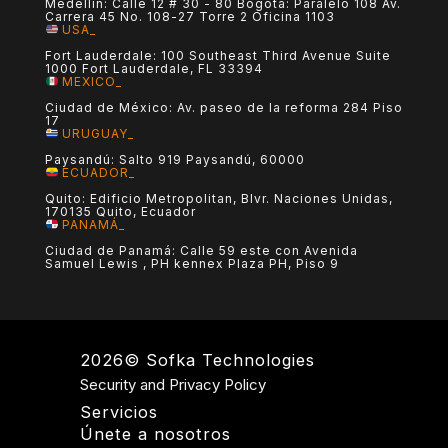
Medellín: Calle 12 # 30 - 80 Bogotá: Paralelo 108 Av.
Carrera 45 No. 108-27 Torre 2 Oficina 1103
USA_
Fort Lauderdale: 100 Southeast Third Avenue Suite
1000 Fort Lauderdale, FL 33394
MEXICO_
Ciudad de México: Av. paseo de la reforma 284 Piso
17
URUGUAY_
Paysandú: Salto 919 Paysandú, 60000
ECUADOR_
Quito: Edificio Metropolitan, Blvr. Naciones Unidas,
170135 Quito, Ecuador
PANAMÁ_
Ciudad de Panamá: Calle 59 este con Avenida
Samuel Lewis , PH kennex Plaza PH, Piso 9
2026© Sofka Technologies
Security and Privacy Policy
Servicios
Únete a nosotros